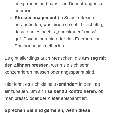
entspannen und häusliche Dehnübungen zu
erlernen
Stressmanagement
(in Selbstreflexion
S
e
herausfinden, was einen so sehr beschäftig,
a
dass man es nachts „durchkauen“ muss)
r
ggf. Psychotherapie oder das Erlernen von
c
Entspannungsmethoden
h
f
o
Es gibt allerdings auch Menschen, die
am Tag mit
r
den Zähnen pressen
, wenn sie sich sehr
:
konzentrieren müssen oder angespannt sind.
Hier lohnt es sich kleine „
Reminder
“ in den Tag
einzubauen, um sich
selber zu kontrollieren
, ob
man presst, oder der Kiefer entspannt ist.
Sprechen Sie und gerne an, wenn diese