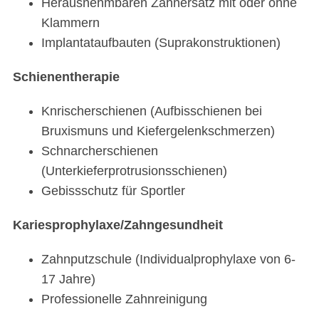
Herausnehmbaren Zahnersatz mit oder ohne
Klammern
Implantataufbauten (Suprakonstruktionen)
Schienentherapie
S
Knrischerschienen (Aufbisschienen bei
e
Bruxismuns und Kiefergelenkschmerzen)
a
r
Schnarcherschienen
c
(Unterkieferprotrusionsschienen)
h
Gebissschutz für Sportler
f
o
Kariesprophylaxe/Zahngesundheit
r
:
Zahnputzschule (Individualprophylaxe von 6-
17 Jahre)
Professionelle Zahnreinigung