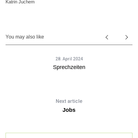
Katrin Juchem
You may also like
28. April 2024
Sprechzeiten
S
e
a
r
Next article
c
Jobs
h
f
o
r
: