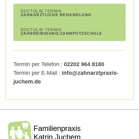
a
DOCTOLIB TERMIN
r
ZAHNÄRZTLICHE BEHANDLUNG
c
h
DOCTOLIB TERMIN
ZAHNREINIGUNG;ZAHNPUTZSCHULE
f
o
r
:
Termin per Telefon :
02202 964 8180
Termin per E-Mail :
info@zahnarztpraxis-
juchem.de
Familienpraxis
Katrin Juchem