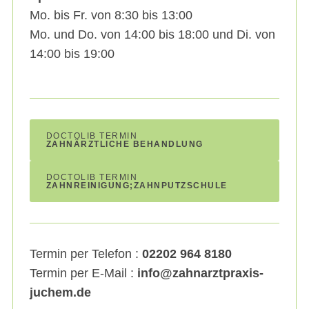
Mo. bis Fr. von 8:30 bis 13:00
S
Mo. und Do. von 14:00 bis 18:00 und Di. von
e
14:00 bis 19:00
a
r
c
h
f
DOCTOLIB TERMIN
o
ZAHNÄRZTLICHE BEHANDLUNG
r
:
DOCTOLIB TERMIN
ZAHNREINIGUNG;ZAHNPUTZSCHULE
Termin per Telefon :
02202 964 8180
Termin per E-Mail :
info@zahnarztpraxis-
juchem.de